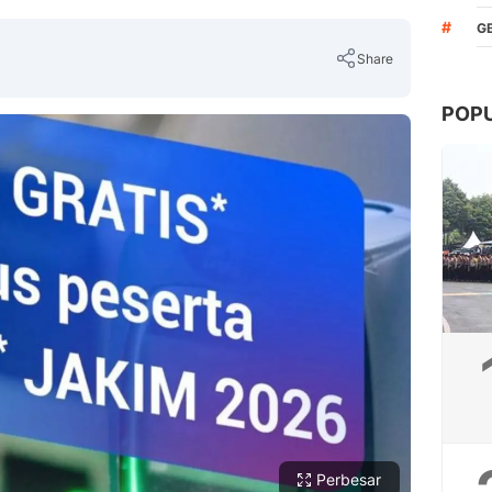
#
G
Share
POP
Copy Link
Perbesar