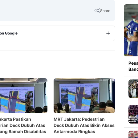
Share
 on Google
Copy Link
Pesa
Band
karta Pastikan
MRT Jakarta: Pedestrian
rian Deck Dukuh Atas
Deck Dukuh Atas Bikin Akses
ang Ramah Disabilitas
Antarmoda Ringkas