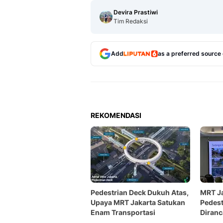
Devira Prastiwi
Tim Redaksi
Add
as a preferred source
REKOMENDASI
Pedestrian Deck Dukuh Atas,
MRT Ja
Upaya MRT Jakarta Satukan
Pedest
Enam Transportasi
Diranc