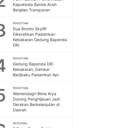
2
Feeds
Kapolresta Banda Aceh
Berjalan Transparan
Feeds Liputan6: Kumpul
Terbaru Harian
3
PERISTIWA
Otosia
Dua Bronto Skylift
Otosia
Dikerahkan Padamkan
Spotlight
Kebakaran Gedung Bapenda
Berita Terkini, Kabar Te
DKI
Dan Dunia - Liputan6.
English
4
PERISTIWA
Exploring Knowledge, T
Gedung Bapenda DKI
Kebakaran, Damkar
En.Liputan6.com
Berjibaku Padamkan Api
Disabilitas
Disabilitas Berita Terkini
5
PERISTIWA
Harian, Berita Terbaru,
Wamendagri Bima Arya
Berita
Dorong Penghijauan Jadi
Berita Hari Ini Politik,
Gerakan Berkelanjutan di
Health
Daerah
Kabar Berita Terbaru D
Diet, Herbal Terbaik
REGIONAL