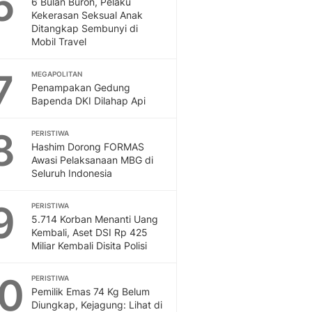
6
6 Bulan Buron, Pelaku
Sport
Kekerasan Seksual Anak
Berita Bola Terkini, Ja
Ditangkap Sembunyi di
Klasemen, Hasil Liga
Mobil Travel
7
MEGAPOLITAN
Penampakan Gedung
Bapenda DKI Dilahap Api
8
PERISTIWA
Hashim Dorong FORMAS
Awasi Pelaksanaan MBG di
Seluruh Indonesia
9
PERISTIWA
5.714 Korban Menanti Uang
Kembali, Aset DSI Rp 425
Miliar Kembali Disita Polisi
10
PERISTIWA
Pemilik Emas 74 Kg Belum
Diungkap, Kejagung: Lihat di