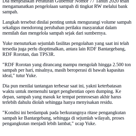
Dia menjelaskan Peraturan Gubernur Nomor 77 Tahun 2020 telah
mengamanatkan pengelolaan sampah di tingkat RW melalui bank
sampah.
Langkah tersebut dinilai penting untuk mengurangi volume sampah
sekaligus mendorong perubahan perilaku masyarakat dalam
memilah dan mengelola sampah sejak dari sumbernya.
Yuke menuturkan sejumlah fasilitas pengolahan yang saat ini telah
tersedia juga perlu dioptimalkan, antara lain RDF Bantargebang,
RDF Rorotan, dan TPS3R.
"RDF Rorotan yang dirancang mampu mengolah hingga 2.500 ton
sampah per hari, misalnya, masih beroperasi di bawah kapasitas
ideal," tutur Yuke.
Dia pun menilai tantangan terbesar saat ini, yakni keterbatasan
waktu untuk memenuhi target penghentian open dumping. Ke
depan, sampah yang masuk ke tempat pemrosesan akhir harus
terlebih dahulu diolah sehingga hanya menyisakan residu.
"Kondisi ini berdampak pada berkurangnya ritase pengangkutan
sampah ke Bantargebang, sehingga di sejumlah wilayah, proses
pengangkutan menjadi lebih lambat," ucap Yuke.