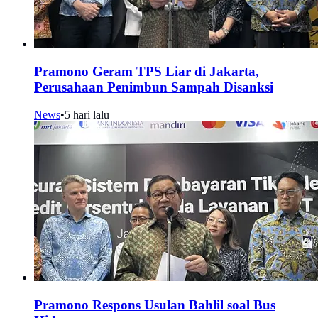
Pramono Geram TPS Liar di Jakarta,
Perusahaan Penimbun Sampah Disanksi
News
•
5 hari lalu
Pramono Respons Usulan Bahlil soal Bus