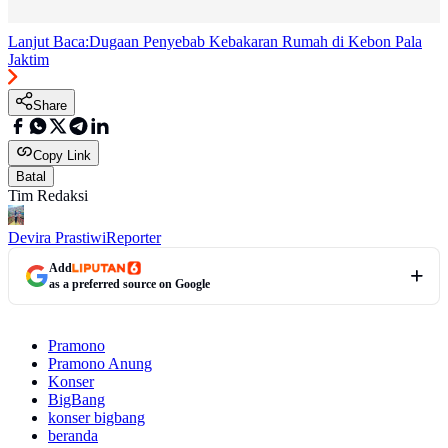
Lanjut Baca:
Dugaan Penyebab Kebakaran Rumah di Kebon Pala
Jaktim
Share
Copy Link
Batal
Tim Redaksi
Devira Prastiwi
Reporter
Add
as a preferred source on Google
Pramono
Pramono Anung
Konser
BigBang
konser bigbang
beranda