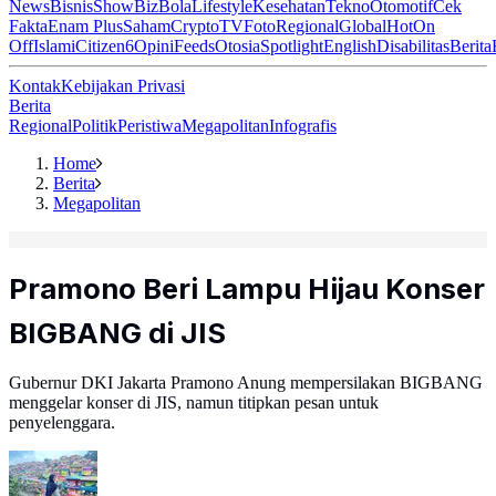
News
Bisnis
ShowBiz
Bola
Lifestyle
Kesehatan
Tekno
Otomotif
Cek
Fakta
Enam Plus
Saham
Crypto
TV
Foto
Regional
Global
Hot
On
Off
Islami
Citizen6
Opini
Feeds
Otosia
Spotlight
English
Disabilitas
Berita
Kontak
Kebijakan Privasi
Berita
Regional
Politik
Peristiwa
Megapolitan
Infografis
Home
Berita
Megapolitan
Pramono Beri Lampu Hijau Konser
BIGBANG di JIS
Gubernur DKI Jakarta Pramono Anung mempersilakan BIGBANG
menggelar konser di JIS, namun titipkan pesan untuk
penyelenggara.