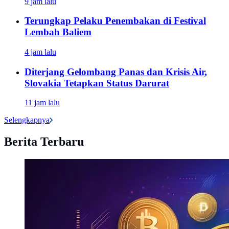
9 jam lalu
Terungkap Pelaku Penembakan di Festival
Lembah Baliem
4 jam lalu
Diterjang Gelombang Panas dan Krisis Air,
Slovakia Tetapkan Status Darurat
11 jam lalu
Selengkapnya
Berita Terbaru