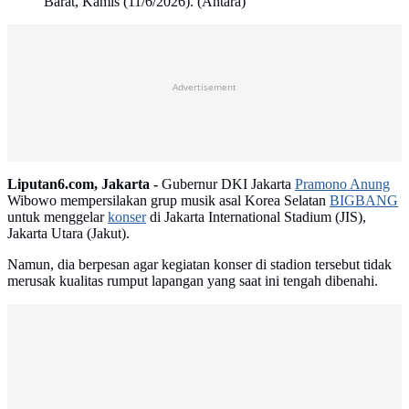
Barat, Kamis (11/6/2026). (Antara)
Advertisement
Liputan6.com, Jakarta -
Gubernur DKI Jakarta
Pramono Anung
Wibowo mempersilakan grup musik asal Korea Selatan
BIGBANG
untuk menggelar
konser
di Jakarta International Stadium (JIS),
Jakarta Utara (Jakut).
Namun, dia berpesan agar kegiatan konser di stadion tersebut tidak
merusak kualitas rumput lapangan yang saat ini tengah dibenahi.