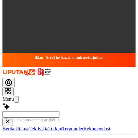
Iklan - Scroll ke bawah untuk melanjutkan
Menu
Tanya apapun tentang artikel ini...
Berita Utama
Cek Fakta
Terkini
Terpopuler
Rekomendasi