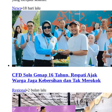
News
•
18 hari lalu
CFD Solo Genap 16 Tahun, Respati Ajak
Warga Jaga Kebersihan dan Tak Merokok
Regional
•
2 bulan lalu