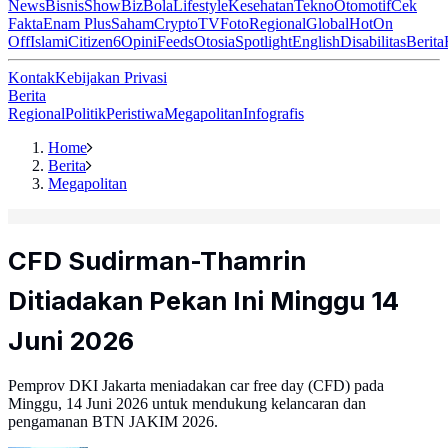
News
Bisnis
ShowBiz
Bola
Lifestyle
Kesehatan
Tekno
Otomotif
Cek
Fakta
Enam Plus
Saham
Crypto
TV
Foto
Regional
Global
Hot
On
Off
Islami
Citizen6
Opini
Feeds
Otosia
Spotlight
English
Disabilitas
Berita
Kontak
Kebijakan Privasi
Berita
Regional
Politik
Peristiwa
Megapolitan
Infografis
Home
Berita
Megapolitan
CFD Sudirman-Thamrin
Ditiadakan Pekan Ini Minggu 14
Juni 2026
Pemprov DKI Jakarta meniadakan car free day (CFD) pada
Minggu, 14 Juni 2026 untuk mendukung kelancaran dan
pengamanan BTN JAKIM 2026.