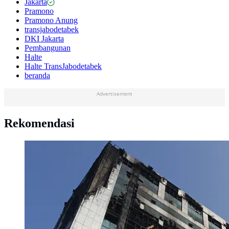
Jakarta
Pramono
Pramono Anung
transjabodetabek
DKI Jakarta
Pembangunan
Halte
Halte TransJabodetabek
beranda
Advertisement
Rekomendasi