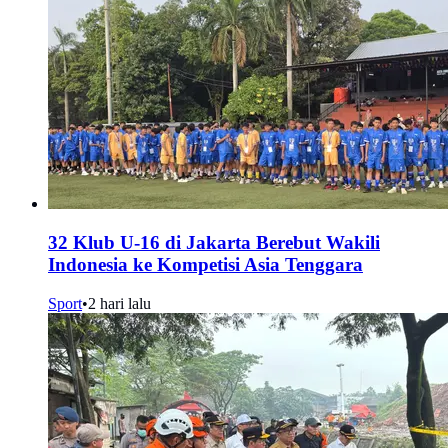
32 Klub U-16 di Jakarta Berebut Wakili
Indonesia ke Kompetisi Asia Tenggara
Sport
•
2 hari lalu