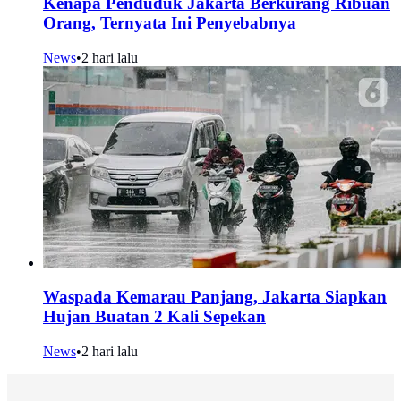
Kenapa Penduduk Jakarta Berkurang Ribuan
Orang, Ternyata Ini Penyebabnya
News
•
2 hari lalu
Waspada Kemarau Panjang, Jakarta Siapkan
Hujan Buatan 2 Kali Sepekan
News
•
2 hari lalu