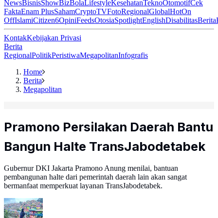
News
Bisnis
ShowBiz
Bola
Lifestyle
Kesehatan
Tekno
Otomotif
Cek
Fakta
Enam Plus
Saham
Crypto
TV
Foto
Regional
Global
Hot
On
Off
Islami
Citizen6
Opini
Feeds
Otosia
Spotlight
English
Disabilitas
Berita
Kontak
Kebijakan Privasi
Berita
Regional
Politik
Peristiwa
Megapolitan
Infografis
Home
Berita
Megapolitan
Pramono Persilakan Daerah Bantu
Bangun Halte TransJabodetabek
Gubernur DKI Jakarta Pramono Anung menilai, bantuan
pembangunan halte dari pemerintah daerah lain akan sangat
bermanfaat memperkuat layanan TransJabodetabek.