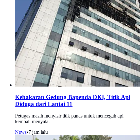
Kebakaran Gedung Bapenda DKI, Titik Api
Diduga dari Lantai 11
Petugas masih menyisir titik panas untuk mencegah api
kembali menyala.
News
•
7 jam lalu