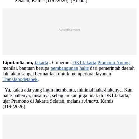
Selatan, Kamis (11/6/2026). (Antara)
Advertisement
Liputan6.com,
Jakarta
-
Gubernur
DKI Jakarta
Pramono Anung
menilai, bantuan berupa
pembangunan
halte
dari pemerintah daerah
lain akan sangat bermanfaat untuk memperkuat layanan
TransJabodetabek
.
"Ya, kalau ada yang ingin membantu, minimal halte-haltenya. Kan
halte-haltenya, misalnya, sebagian kan juga tidak di DKI Jakarta,"
ujar Pramono di Jakarta Selatan, melansir
Antara
, Kamis
(11/6/2026).