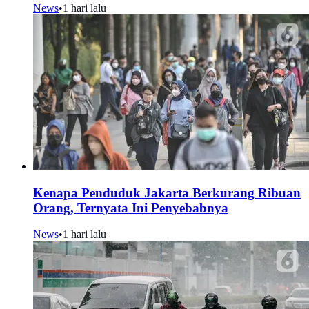
News
•
1 hari lalu
Kenapa Penduduk Jakarta Berkurang Ribuan
Orang, Ternyata Ini Penyebabnya
News
•
1 hari lalu