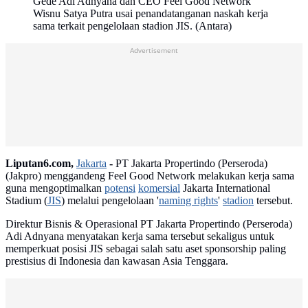
Gede Adi Adnyana dan CEO Feel Good Network
Wisnu Satya Putra usai penandatanganan naskah kerja
sama terkait pengelolaan stadion JIS. (Antara)
Advertisement
Liputan6.com,
Jakarta
-
PT Jakarta Propertindo (Perseroda)
(Jakpro) menggandeng Feel Good Network melakukan kerja sama
guna mengoptimalkan
potensi
komersial
Jakarta International
Stadium (
JIS
) melalui pengelolaan '
naming rights
'
stadion
tersebut.
Direktur Bisnis & Operasional PT Jakarta Propertindo (Perseroda)
Adi Adnyana menyatakan kerja sama tersebut sekaligus untuk
memperkuat posisi JIS sebagai salah satu aset sponsorship paling
prestisius di Indonesia dan kawasan Asia Tenggara.