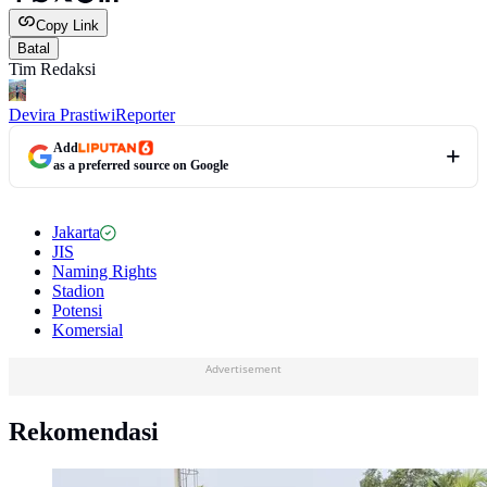
Copy Link
Batal
Tim Redaksi
Devira Prastiwi
Reporter
Add
as a preferred source on Google
Jakarta
JIS
Naming Rights
Stadion
Potensi
Komersial
Advertisement
Rekomendasi