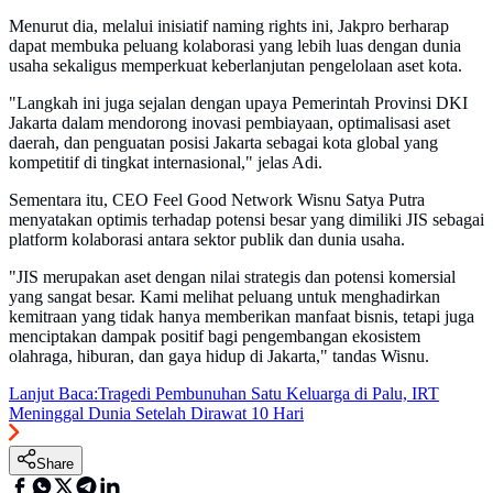
Menurut dia, melalui inisiatif naming rights ini, Jakpro berharap
dapat membuka peluang kolaborasi yang lebih luas dengan dunia
usaha sekaligus memperkuat keberlanjutan pengelolaan aset kota.
"Langkah ini juga sejalan dengan upaya Pemerintah Provinsi DKI
Jakarta dalam mendorong inovasi pembiayaan, optimalisasi aset
daerah, dan penguatan posisi Jakarta sebagai kota global yang
kompetitif di tingkat internasional," jelas Adi.
Sementara itu, CEO Feel Good Network Wisnu Satya Putra
menyatakan optimis terhadap potensi besar yang dimiliki JIS sebagai
platform kolaborasi antara sektor publik dan dunia usaha.
"JIS merupakan aset dengan nilai strategis dan potensi komersial
yang sangat besar. Kami melihat peluang untuk menghadirkan
kemitraan yang tidak hanya memberikan manfaat bisnis, tetapi juga
menciptakan dampak positif bagi pengembangan ekosistem
olahraga, hiburan, dan gaya hidup di Jakarta," tandas Wisnu.
Lanjut Baca:
Tragedi Pembunuhan Satu Keluarga di Palu, IRT
Meninggal Dunia Setelah Dirawat 10 Hari
Share