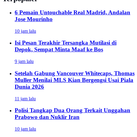
6 Pemain Untouchable Real Madrid, Andalan
Jose Mourinho
10 jam lalu
Isi Pesan Terakhir Tersangka Mutilasi di
Depok, Sempat Minta Maaf ke Bos
9 jam lalu
Setelah Gabung Vancouver Whitecaps, Thomas
Muller Menilai MLS Kian Bergengsi Usai Piala
Dunia 2026
11 jam lalu
Polisi Tangkap Dua Orang Terkait Unggahan
Prabowo dan Nuklir Iran
10 jam lalu