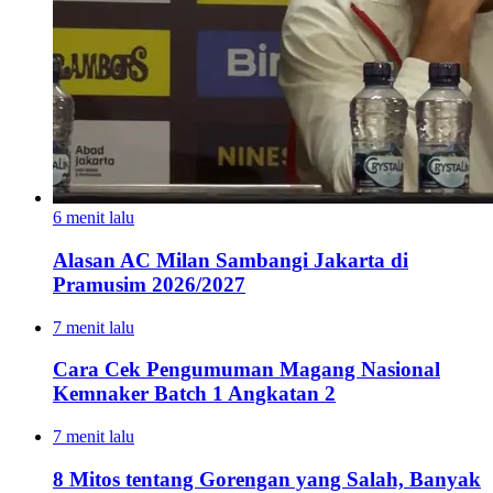
6 menit lalu
Alasan AC Milan Sambangi Jakarta di
Pramusim 2026/2027
7 menit lalu
Cara Cek Pengumuman Magang Nasional
Kemnaker Batch 1 Angkatan 2
7 menit lalu
8 Mitos tentang Gorengan yang Salah, Banyak