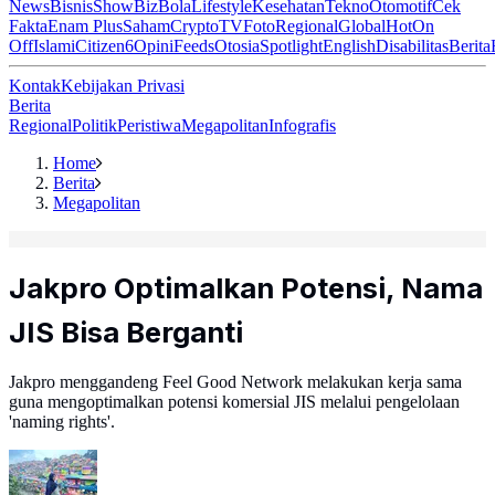
News
Bisnis
ShowBiz
Bola
Lifestyle
Kesehatan
Tekno
Otomotif
Cek
Fakta
Enam Plus
Saham
Crypto
TV
Foto
Regional
Global
Hot
On
Off
Islami
Citizen6
Opini
Feeds
Otosia
Spotlight
English
Disabilitas
Berita
Kontak
Kebijakan Privasi
Berita
Regional
Politik
Peristiwa
Megapolitan
Infografis
Home
Berita
Megapolitan
Jakpro Optimalkan Potensi, Nama
JIS Bisa Berganti
Jakpro menggandeng Feel Good Network melakukan kerja sama
guna mengoptimalkan potensi komersial JIS melalui pengelolaan
'naming rights'.