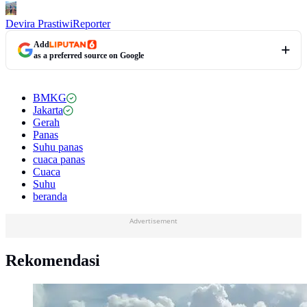
Devira Prastiwi
Reporter
Add
as a preferred source on Google
BMKG
Jakarta
Gerah
Panas
Suhu panas
cuaca panas
Cuaca
Suhu
beranda
Advertisement
Rekomendasi