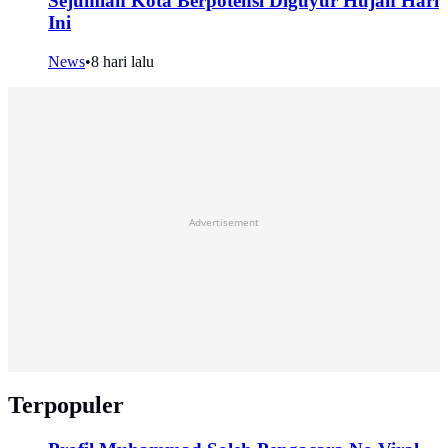
Sejumlah Kota Berpotensi Diguyur Hujan Hari
Ini
News
•
8 hari lalu
Advertisement
Terpopuler