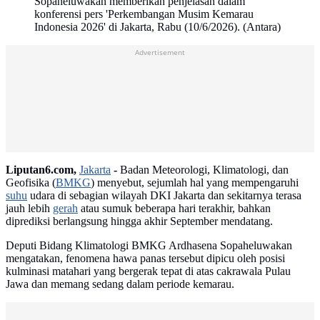
Sopaheluwakan memberikan penjelasan dalam
konferensi pers 'Perkembangan Musim Kemarau
Indonesia 2026' di Jakarta, Rabu (10/6/2026). (Antara)
Advertisement
Liputan6.com,
Jakarta
-
Badan Meteorologi, Klimatologi, dan
Geofisika (
BMKG
) menyebut, sejumlah hal yang mempengaruhi
suhu
udara di sebagian wilayah DKI Jakarta dan sekitarnya terasa
jauh lebih
gerah
atau sumuk beberapa hari terakhir, bahkan
diprediksi berlangsung hingga akhir September mendatang.
Deputi Bidang Klimatologi BMKG Ardhasena Sopaheluwakan
mengatakan, fenomena hawa panas tersebut dipicu oleh posisi
kulminasi matahari yang bergerak tepat di atas cakrawala Pulau
Jawa dan memang sedang dalam periode kemarau.