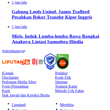
1 jam lalu
Gabung Leeds United, James Trafford
Pecahkan Rekor Transfer Kiper Inggris
1 jam lalu
Miris, Induk Lumba-lumba Bawa Bangkai
Anaknya Lintasi Samudera Hindia
Selengkapnya
Kontak
Redaksi
Disclaimer
Kode Etik
Pedoman Media Siber
Sitemap
Form Pengaduan
Tentang Kami
Karir
Metode Cek Fakta
Hak Jawab dan Koreksi Berita
Liputan6
Merdeka