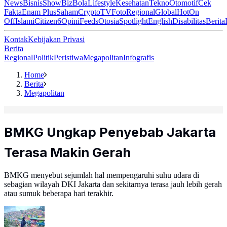
News
Bisnis
ShowBiz
Bola
Lifestyle
Kesehatan
Tekno
Otomotif
Cek
Fakta
Enam Plus
Saham
Crypto
TV
Foto
Regional
Global
Hot
On
Off
Islami
Citizen6
Opini
Feeds
Otosia
Spotlight
English
Disabilitas
Berita
Kontak
Kebijakan Privasi
Berita
Regional
Politik
Peristiwa
Megapolitan
Infografis
Home
Berita
Megapolitan
BMKG Ungkap Penyebab Jakarta
Terasa Makin Gerah
BMKG menyebut sejumlah hal mempengaruhi suhu udara di
sebagian wilayah DKI Jakarta dan sekitarnya terasa jauh lebih gerah
atau sumuk beberapa hari terakhir.