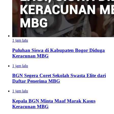
1 jam lalu
Puluhan Siswa di Kabupaten Bogor Diduga
Keracunan MBG
1 jam lalu
BGN Segera Coret Sekolah Swasta Elite dari
Daftar Penerima MBG
1 jam lalu
Kepala BGN Minta Maaf Marak Kasus
Keracunan MBG