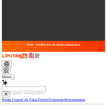
Iklan - Scroll ke bawah untuk melanjutkan
Menu
Tanya apapun tentang artikel ini...
Berita Utama
Cek Fakta
Terkini
Terpopuler
Rekomendasi