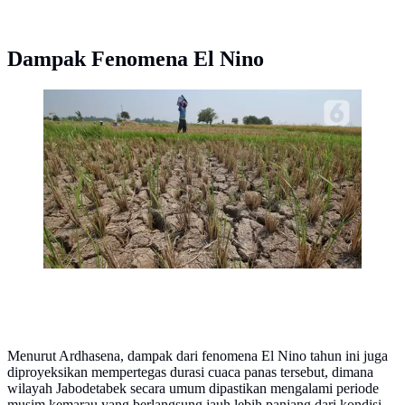
Dampak Fenomena El Nino
Kesiapsiagaan dan kewaspadaan atas kemungkinan
terjadinya bencana yang ditimbulkan dari dampak
fenomena El Nino juga ditingkatkan.
(Liputan6.com/Angga Yuniar)
Menurut Ardhasena, dampak dari fenomena El Nino tahun ini juga
diproyeksikan mempertegas durasi cuaca panas tersebut, dimana
wilayah Jabodetabek secara umum dipastikan mengalami periode
musim kemarau yang berlangsung jauh lebih panjang dari kondisi