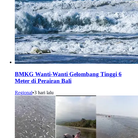
BMKG Wanti-Wanti Gelombang Tinggi 6
Meter di Perairan Bali
Regional
•
3 hari lalu