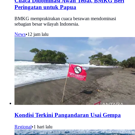
Cuaca Didominasi Awan Tebal, BMKG Beri
Peringatan untuk Papua
BMKG memprakirakan cuaca berawan mendominasi
sebagian besar wilayah Indonesia.
News
•
12 jam lalu
Kondisi Terkini Pangandaran Usai Gempa
Regional
•
1 hari lalu