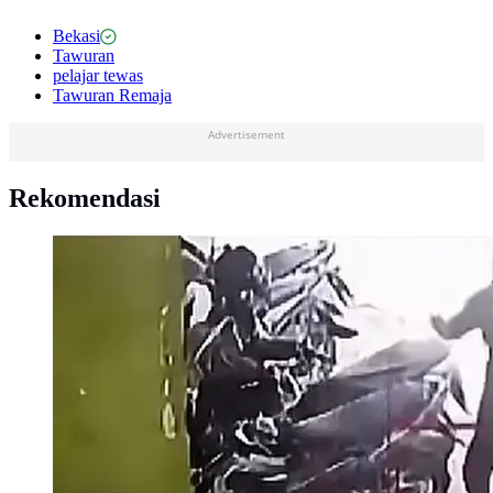
Bekasi
Tawuran
pelajar tewas
Tawuran Remaja
Advertisement
Rekomendasi