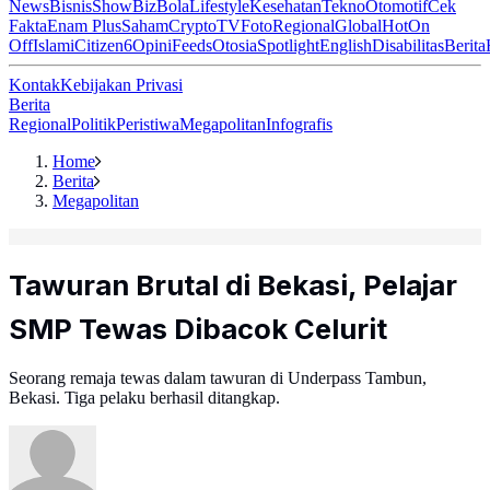
News
Bisnis
ShowBiz
Bola
Lifestyle
Kesehatan
Tekno
Otomotif
Cek
Fakta
Enam Plus
Saham
Crypto
TV
Foto
Regional
Global
Hot
On
Off
Islami
Citizen6
Opini
Feeds
Otosia
Spotlight
English
Disabilitas
Berita
Kontak
Kebijakan Privasi
Berita
Regional
Politik
Peristiwa
Megapolitan
Infografis
Home
Berita
Megapolitan
Tawuran Brutal di Bekasi, Pelajar
SMP Tewas Dibacok Celurit
Seorang remaja tewas dalam tawuran di Underpass Tambun,
Bekasi. Tiga pelaku berhasil ditangkap.