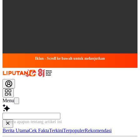
Iklan - Scroll ke bawah untuk melanjutkan
Menu
Tanya apapun tentang artikel ini...
Berita Utama
Cek Fakta
Terkini
Terpopuler
Rekomendasi