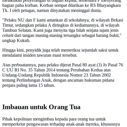
melakukan penyerangan di bagian kepala, sementara F menyerang
bagian paha korban. Korban sempat dilarikan ke RS Bhayangkara
Tk. I oleh petugas, namun dinyatakan meninggal dunia.
​"Pelaku NU dan F kami amankan di sekolahnya, di wilayah Bekasi
Timur, sedangkan pelaku A diringkus di kediamannya, di wilayah
Tambun Selatan. Kami juga menyita tiga bilah senjata tajam jenis
celurit dari tangan masing-masing tersangka sebagai barang bukti,"
ungkap Kukuh.
Hingga kini, penyidik juga telah memeriksa sejumlah saksi untuk
mendalami insiden tawuran maut tersebut.
​Atas perbuatannya, para pelaku dijerat Pasal 80 ayat (3) Jo Pasal 76
C UU RI No. 35 Tahun 2014 tentang Perubahan Kedua atas
Undang-Undang Republik Indonesia Nomor 23 Tahun 2002
tentang Perlindungan Anak, dengan ancaman hukuman pidana
penjara paling lama 15 tahun.
Imbauan untuk Orang Tua
​Pihak kepolisian mengimbau kepada para orang tua untuk
memperketat pengawasan terhadap anak-anak mereka, khususnya