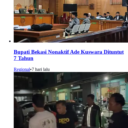
Bupati Bekasi Nonaktif Ade Kuswara Dituntut
7 Tahun
Regional
•
7 hari lalu