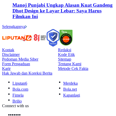
Manoj Punjabi Ungkap Alasan Kuat Gandeng
Dhot Design ke Layar Lebar: Saya Harus
Filmkan Ini
Selengkapnya
Kontak
Redaksi
Disclaimer
Kode Etik
Pedoman Media Siber
Sitemap
Form Pengaduan
Tentang Kami
Karir
Metode Cek Fakta
Hak Jawab dan Koreksi Berita
Liputan6
Merdeka
Bola.com
Bola.net
Fimela
Kapanlagi
Brilio
Connect with us