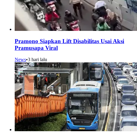
Pramono Siapkan Lift Disabilitas Usai Aksi
Pramusapa Viral
News
•
3 hari lalu