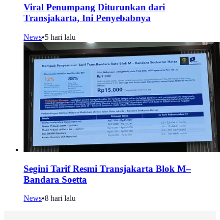
Viral Penumpang Diturunkan dari
Transjakarta, Ini Penyebabnya
News
•
5 hari lalu
Segini Tarif Resmi Transjakarta Blok M–
Bandara Soetta
News
•
8 hari lalu