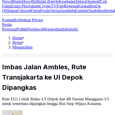
News
Bisnis
ShowBiz
Bola
Lifestyle
Kesehatan
Tekno
Otomotif
Cek
Fakta
Enam Plus
Saham
Crypto
TV
Foto
Regional
Global
Hot
On
Off
Islami
Citizen6
Opini
Feeds
Otosia
Spotlight
English
Disabilitas
Berita
Kontak
Kebijakan Privasi
Berita
Regional
Politik
Peristiwa
Megapolitan
Infografis
Home
Berita
Megapolitan
Imbas Jalan Ambles, Rute
Transjakarta ke UI Depok
Dipangkas
Rute D21 Lebak Bulus–UI Depok dan 4B Stasiun Manggarai–UI
untuk sementara dipangkas hingga Bus Stop Wijaya Kusuma.