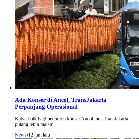
Ada Konser di Ancol, TransJakarta
Perpanjang Operasional
Kabar baik bagi penonton konser Ancol, bus TransJakarta
pulang lebih malam.
News
•
12 jam lalu