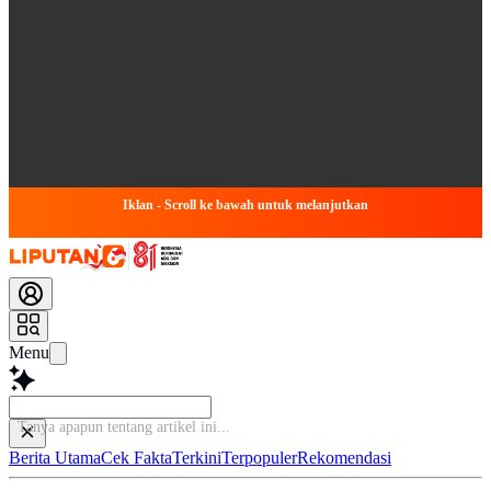
Iklan - Scroll ke bawah untuk melanjutkan
Menu
Tanya apapun tent
Berita Utama
Cek Fakta
Terkini
Terpopuler
Rekomendasi