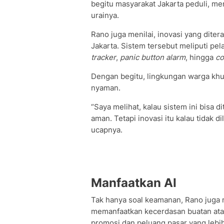
begitu masyarakat Jakarta peduli, m
urainya.
Rano juga menilai, inovasi yang diter
Jakarta. Sistem tersebut meliputi p
tracker
,
panic button alarm
, hingga
co
Dengan begitu, lingkungan warga kh
nyaman.
“Saya melihat, kalau sistem ini bisa d
aman. Tetapi inovasi itu kalau tidak 
ucapnya.
Manfaatkan AI
Tak hanya soal keamanan, Rano jug
memanfaatkan kecerdasan buatan atau
promosi dan peluang pasar yang lebih