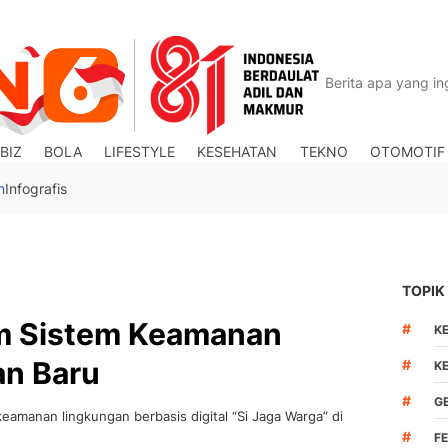
BIZ
BOLA
LIFESTYLE
KESEHATAN
TEKNO
OTOMOTIF
n
Infografis
TOPIK
m Sistem Keamanan
#
K
an Baru
#
K
#
G
eamanan lingkungan berbasis digital “Si Jaga Warga” di
#
F