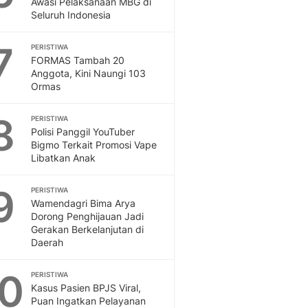
Awasi Pelaksanaan MBG di
Sport
Seluruh Indonesia
Berita Bola Terkini, Ja
Klasemen, Hasil Liga
7
PERISTIWA
FORMAS Tambah 20
Anggota, Kini Naungi 103
Ormas
8
PERISTIWA
Polisi Panggil YouTuber
Bigmo Terkait Promosi Vape
Libatkan Anak
9
PERISTIWA
Wamendagri Bima Arya
Dorong Penghijauan Jadi
Gerakan Berkelanjutan di
Daerah
10
PERISTIWA
Kasus Pasien BPJS Viral,
Puan Ingatkan Pelayanan