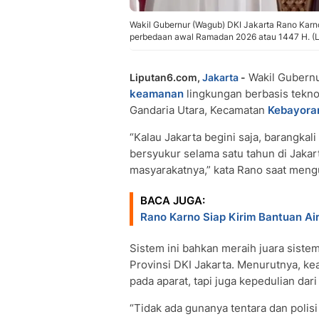
Wakil Gubernur (Wagub) DKI Jakarta Rano Kar
perbedaan awal Ramadan 2026 atau 1447 H. (L
Wakil Gubernu
Liputan6.com,
Jakarta
-
keamanan
lingkungan berbasis tekn
Gandaria Utara, Kecamatan
Kebayora
“Kalau Jakarta begini saja, barangka
bersyukur selama satu tahun di Jakart
masyarakatnya,” kata Rano saat meng
BACA JUGA:
Rano Karno Siap Kirim Bantuan Ai
Sistem ini bahkan meraih juara siste
Provinsi DKI Jakarta. Menurutnya, k
pada aparat, tapi juga kepedulian dar
“Tidak ada gunanya tentara dan polisi