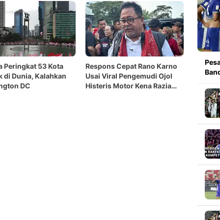
Pesa
a Peringkat 53 Kota
Respons Cepat Rano Karno
Band
k di Dunia, Kalahkan
Usai Viral Pengemudi Ojol
ngton DC
Histeris Motor Kena Razia
Dishub