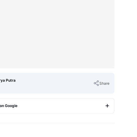
rya Putra
Share
 on Google
Copy Link