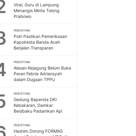
2
Feeds
Viral, Guru di Lampung
Menangis Minta Tolong
Feeds Liputan6: Kumpul
Prabowo
Terbaru Harian
Otosia
3
PERISTIWA
Otosia
Polri Pastikan Pemeriksaan
Spotlight
Kapolresta Banda Aceh
Berita Terkini, Kabar Te
Berjalan Transparan
Dan Dunia - Liputan6.
English
4
PERISTIWA
Exploring Knowledge, T
Alasan Kejagung Belum Buka
Peran Febrie Adriansyah
En.Liputan6.com
dalam Dugaan TPPU
Disabilitas
Disabilitas Berita Terkini
5
PERISTIWA
Harian, Berita Terbaru,
Gedung Bapenda DKI
Berita
Kebakaran, Damkar
Berita Hari Ini Politik,
Berjibaku Padamkan Api
Health
Kabar Berita Terbaru D
6
PERISTIWA
Diet, Herbal Terbaik
Hashim Dorong FORMAS