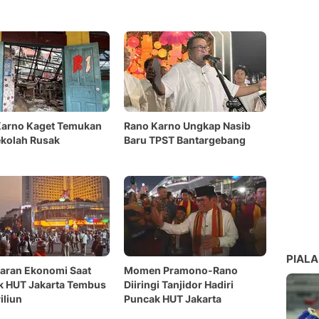
Karno Kaget Temukan
Rano Karno Ungkap Nasib
kolah Rusak
Baru TPST Bantargebang
PIALA
aran Ekonomi Saat
Momen Pramono-Rano
k HUT Jakarta Tembus
Diiringi Tanjidor Hadiri
iliun
Puncak HUT Jakarta