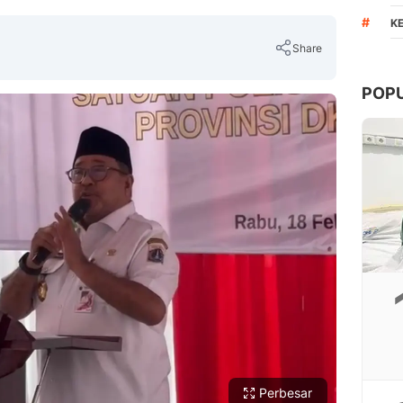
#
K
Share
POP
Copy Link
Perbesar