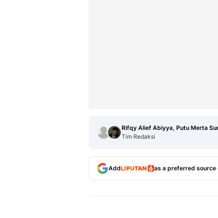
Rifqy Alief Abiyya, Putu Merta Su
Tim Redaksi
Add
as a preferred source