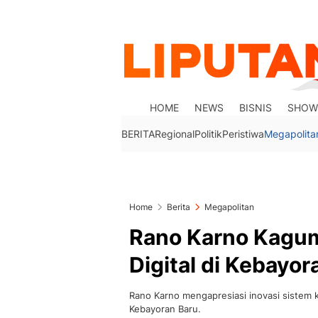
HOME
NEWS
BISNIS
SHOW
BERITA
Regional
Politik
Peristiwa
Megapolita
Home
Berita
Megapolitan
Rano Karno Kagu
Digital di Kebayor
Rano Karno mengapresiasi inovasi sistem k
Kebayoran Baru.