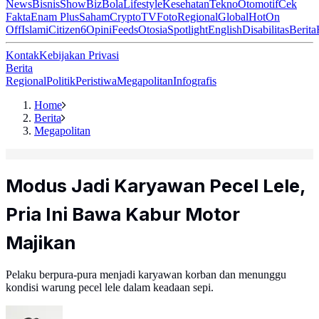
News
Bisnis
ShowBiz
Bola
Lifestyle
Kesehatan
Tekno
Otomotif
Cek
Fakta
Enam Plus
Saham
Crypto
TV
Foto
Regional
Global
Hot
On
Off
Islami
Citizen6
Opini
Feeds
Otosia
Spotlight
English
Disabilitas
Berita
Kontak
Kebijakan Privasi
Berita
Regional
Politik
Peristiwa
Megapolitan
Infografis
Home
Berita
Megapolitan
Modus Jadi Karyawan Pecel Lele,
Pria Ini Bawa Kabur Motor
Majikan
Pelaku berpura-pura menjadi karyawan korban dan menunggu
kondisi warung pecel lele dalam keadaan sepi.