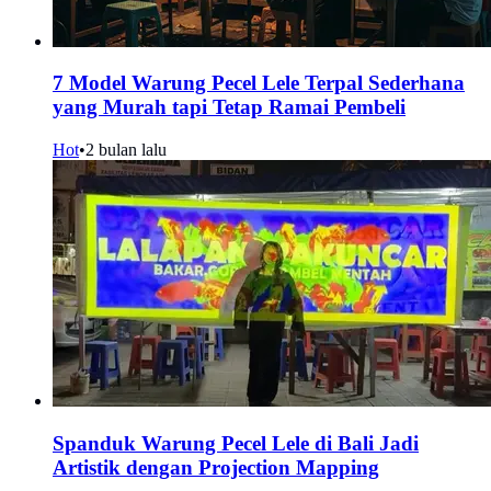
7 Model Warung Pecel Lele Terpal Sederhana
yang Murah tapi Tetap Ramai Pembeli
Hot
•
2 bulan lalu
Spanduk Warung Pecel Lele di Bali Jadi
Artistik dengan Projection Mapping