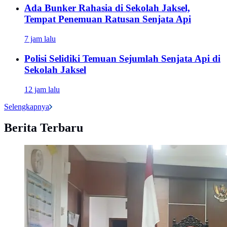
Ada Bunker Rahasia di Sekolah Jaksel,
Tempat Penemuan Ratusan Senjata Api
7 jam lalu
Polisi Selidiki Temuan Sejumlah Senjata Api di
Sekolah Jaksel
12 jam lalu
Selengkapnya
Berita Terbaru