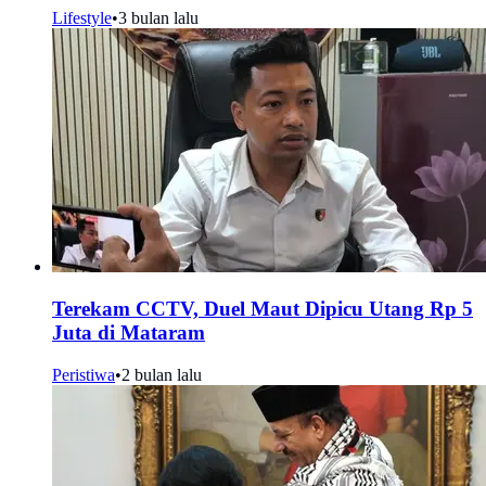
Lifestyle
•
3 bulan lalu
Terekam CCTV, Duel Maut Dipicu Utang Rp 5
Juta di Mataram
Peristiwa
•
2 bulan lalu