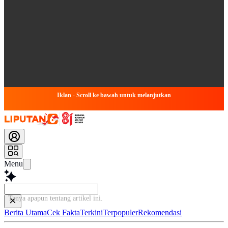
Iklan - Scroll ke bawah untuk melanjutkan
Menu
Tanya apapun tentang artikel ini...
Berita Utama
Cek Fakta
Terkini
Terpopuler
Rekomendasi