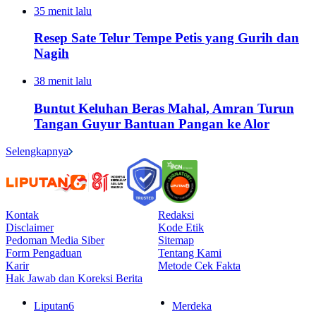
35 menit lalu
Resep Sate Telur Tempe Petis yang Gurih dan
Nagih
38 menit lalu
Buntut Keluhan Beras Mahal, Amran Turun
Tangan Guyur Bantuan Pangan ke Alor
Selengkapnya
Kontak
Redaksi
Disclaimer
Kode Etik
Pedoman Media Siber
Sitemap
Form Pengaduan
Tentang Kami
Karir
Metode Cek Fakta
Hak Jawab dan Koreksi Berita
Liputan6
Merdeka