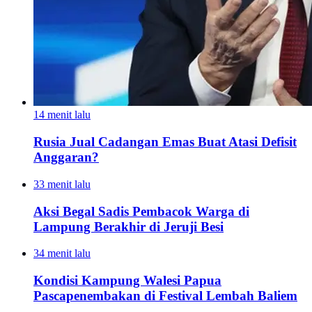
14 menit lalu
Rusia Jual Cadangan Emas Buat Atasi Defisit
Anggaran?
33 menit lalu
Aksi Begal Sadis Pembacok Warga di
Lampung Berakhir di Jeruji Besi
34 menit lalu
Kondisi Kampung Walesi Papua
Pascapenembakan di Festival Lembah Baliem