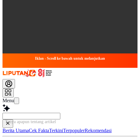
Iklan - Scroll ke bawah untuk melanjutkan
Menu
Tanya apapun tentang artikel ini...
Berita Utama
Cek Fakta
Terkini
Terpopuler
Rekomendasi