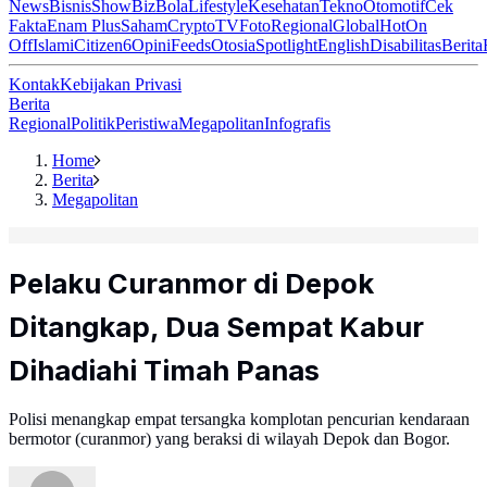
News
Bisnis
ShowBiz
Bola
Lifestyle
Kesehatan
Tekno
Otomotif
Cek
Fakta
Enam Plus
Saham
Crypto
TV
Foto
Regional
Global
Hot
On
Off
Islami
Citizen6
Opini
Feeds
Otosia
Spotlight
English
Disabilitas
Berita
Kontak
Kebijakan Privasi
Berita
Regional
Politik
Peristiwa
Megapolitan
Infografis
Home
Berita
Megapolitan
Pelaku Curanmor di Depok
Ditangkap, Dua Sempat Kabur
Dihadiahi Timah Panas
Polisi menangkap empat tersangka komplotan pencurian kendaraan
bermotor (curanmor) yang beraksi di wilayah Depok dan Bogor.