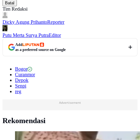
Batal
Tim Redaksi
Dicky Agung Prihanto
Reporter
Putu Merta Surya Putra
Editor
Add
as a preferred source on Google
Bogor
Curanmor
Depok
Senpi
reg
Advertisement
Rekomendasi