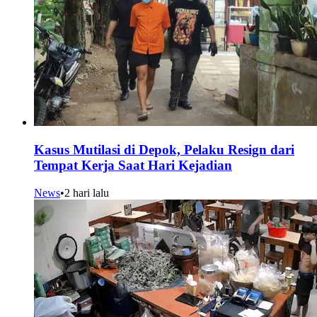
Kasus Mutilasi di Depok, Pelaku Resign dari
Tempat Kerja Saat Hari Kejadian
News
•
2 hari lalu