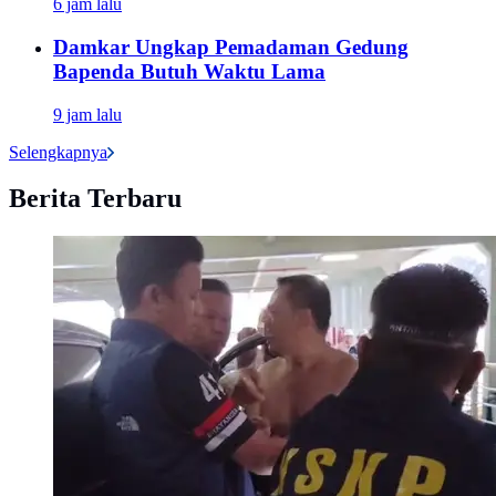
6 jam lalu
Damkar Ungkap Pemadaman Gedung
Bapenda Butuh Waktu Lama
9 jam lalu
Selengkapnya
Berita Terbaru