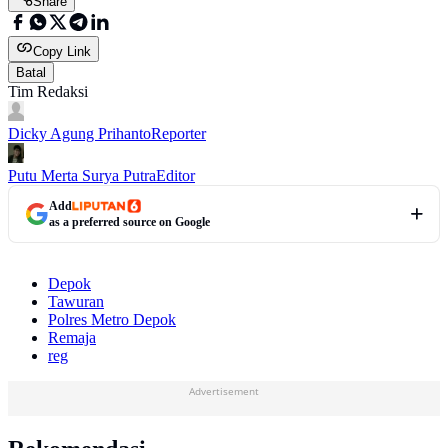
Share
Copy Link
Batal
Tim Redaksi
Dicky Agung Prihanto
Reporter
Putu Merta Surya Putra
Editor
Add
as a preferred source on Google
Depok
Tawuran
Polres Metro Depok
Remaja
reg
Advertisement