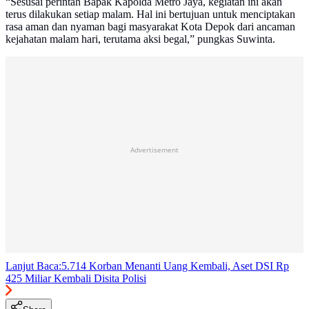
“Sesusai perintah Bapak Kapolda Metro Jaya, kegiatan ini akan
terus dilakukan setiap malam. Hal ini bertujuan untuk menciptakan
rasa aman dan nyaman bagi masyarakat Kota Depok dari ancaman
kejahatan malam hari, terutama aksi begal,” pungkas Suwinta.
Advertisement
Lanjut Baca:
5.714 Korban Menanti Uang Kembali, Aset DSI Rp
425 Miliar Kembali Disita Polisi