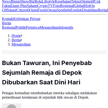
News
Bisnis
ShowBiz
Bola
Lifestyle
Kesehatan
Tekno
Otomotif
Cek
Fakta
Enam Plus
Saham
Crypto
TV
Foto
Regional
Global
Hot
On
Off
Islami
Citizen6
Opini
Feeds
Otosia
Spotlight
English
Disabilitas
Berita
Kontak
Kebijakan Privasi
Berita
Regional
Politik
Peristiwa
Megapolitan
Infografis
Home
Berita
Megapolitan
Bukan Tawuran, Ini Penyebab
Sejumlah Remaja di Depok
Dibubarkan Saat Dini Hari
Petugas kemudian membubarkan mereka sekaligus melakukan
pemeriksaan kendaraan di sejumlah titik rawan di Depok.