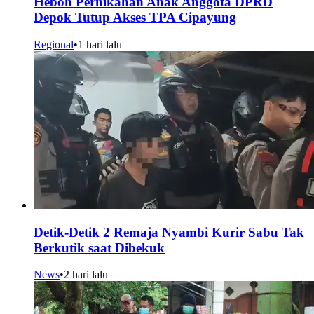
Heboh Pernikahan Anak Anggota DPRD
Depok Tutup Akses TPA Cipayung
Regional
•
1 hari lalu
Detik-Detik 2 Remaja Nyambi Kurir Sabu Tak
Berkutik saat Dibekuk
News
•
2 hari lalu