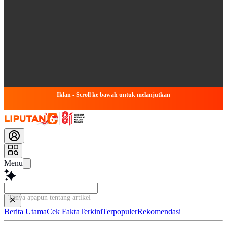
Iklan - Scroll ke bawah untuk melanjutkan
Menu
Tanya apapun tentang artikel ini...
Berita Utama
Cek Fakta
Terkini
Terpopuler
Rekomendasi