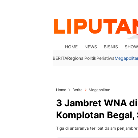
HOME
NEWS
BISNIS
SHOW
BERITA
Regional
Politik
Peristiwa
Megapolita
Home
Berita
Megapolitan
3 Jambret WNA di
Komplotan Begal, 
Tiga di antaranya terlibat dalam penjambre