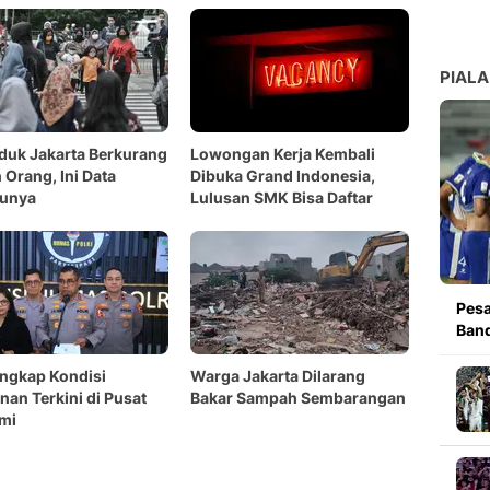
PIALA
uk Jakarta Berkurang
Lowongan Kerja Kembali
 Orang, Ini Data
Dibuka Grand Indonesia,
runya
Lulusan SMK Bisa Daftar
Pesa
Band
Ungkap Kondisi
Warga Jakarta Dilarang
an Terkini di Pusat
Bakar Sampah Sembarangan
mi