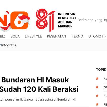
BIZ
BOLA
LIFESTYLE
KESEHATAN
TEKNO
OTOMOTIF
n
Infografis
TOPIK
 Bundaran HI Masuk
#
K
Sudah 120 Kali Beraksi
#
G
#
K
tan ponsel milik warga negara asing di Bundaran HI.
#
F