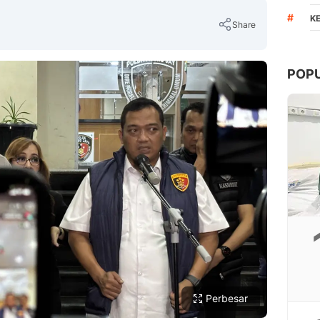
#
K
Share
POP
Copy Link
Perbesar