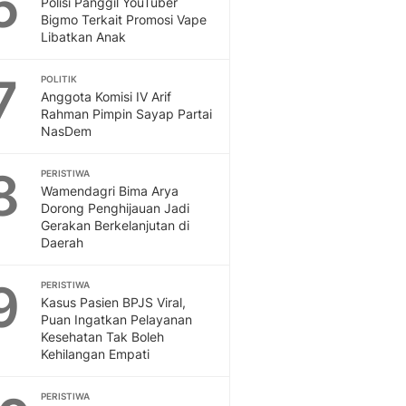
6
Polisi Panggil YouTuber
Sport
Bigmo Terkait Promosi Vape
Berita Bola Terkini, Ja
Libatkan Anak
Klasemen, Hasil Liga
7
POLITIK
Anggota Komisi IV Arif
Rahman Pimpin Sayap Partai
NasDem
8
PERISTIWA
Wamendagri Bima Arya
Dorong Penghijauan Jadi
Gerakan Berkelanjutan di
Daerah
9
PERISTIWA
Kasus Pasien BPJS Viral,
Puan Ingatkan Pelayanan
Kesehatan Tak Boleh
Kehilangan Empati
PERISTIWA