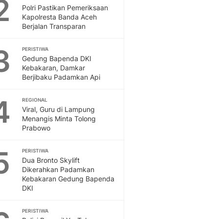
2
Feeds
Polri Pastikan Pemeriksaan
Kapolresta Banda Aceh
Feeds Liputan6: Kumpul
Berjalan Transparan
Terbaru Harian
Otosia
3
PERISTIWA
Otosia
Gedung Bapenda DKI
Spotlight
Kebakaran, Damkar
Berita Terkini, Kabar Te
Berjibaku Padamkan Api
Dan Dunia - Liputan6.
English
4
REGIONAL
Exploring Knowledge, T
Viral, Guru di Lampung
Menangis Minta Tolong
En.Liputan6.com
Prabowo
Disabilitas
Disabilitas Berita Terkini
5
PERISTIWA
Harian, Berita Terbaru,
Dua Bronto Skylift
Berita
Dikerahkan Padamkan
Berita Hari Ini Politik,
Kebakaran Gedung Bapenda
Health
DKI
Kabar Berita Terbaru D
Diet, Herbal Terbaik
PERISTIWA