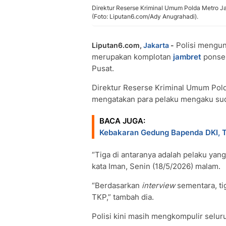
Direktur Reserse Kriminal Umum Polda Metro J
(Foto: Liputan6.com/Ady Anugrahadi).
Polisi mengun
Liputan6.com,
Jakarta
-
merupakan komplotan
jambret
ponsel
Pusat.
Direktur Reserse Kriminal Umum Pol
mengatakan para pelaku mengaku suda
BACA JUGA:
Kebakaran Gedung Bapenda DKI, Tit
“Tiga di antaranya adalah pelaku ya
kata Iman, Senin (18/5/2026) malam.
“Berdasarkan
interview
sementara, ti
TKP,” tambah dia.
Polisi kini masih mengkompulir selur