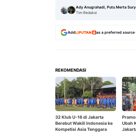
Ady Anugrahadi, Putu Merta Sury
Tim Redaksi
Add
as a preferred source
REKOMENDASI
32 Klub U-16 di Jakarta
Pramo
Berebut Wakili Indonesia ke
Ubah 
Kompetisi Asia Tenggara
Jakart