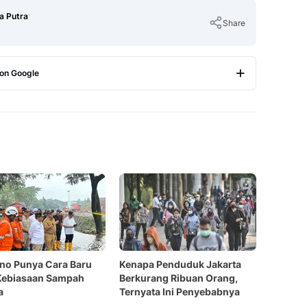
a Putra
Share
 on Google
Copy Link
no Punya Cara Baru
Kenapa Penduduk Jakarta
Kebiasaan Sampah
Berkurang Ribuan Orang,
a
Ternyata Ini Penyebabnya