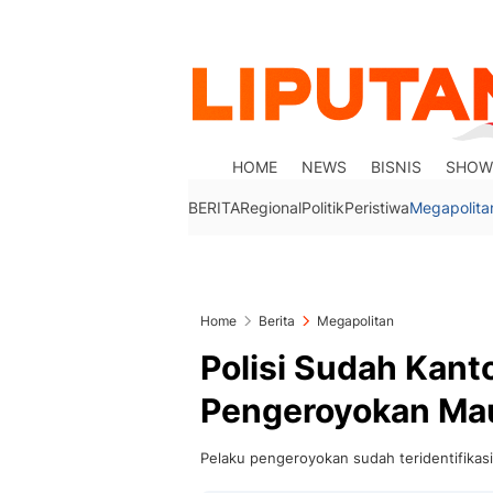
HOME
NEWS
BISNIS
SHOW
BERITA
Regional
Politik
Peristiwa
Megapolita
Home
Berita
Megapolitan
Polisi Sudah Kanto
Pengeroyokan Mau
Pelaku pengeroyokan sudah teridentifikasi,