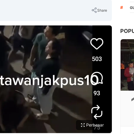
#
G
Share
POP
Copy Link
Perbesar