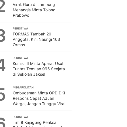
2
Feeds
Viral, Guru di Lampung
Menangis Minta Tolong
Feeds Liputan6: Kumpul
Prabowo
Terbaru Harian
Otosia
3
PERISTIWA
Otosia
FORMAS Tambah 20
Spotlight
Anggota, Kini Naungi 103
Berita Terkini, Kabar Te
Ormas
Dan Dunia - Liputan6.
English
4
PERISTIWA
Exploring Knowledge, T
Komisi III Minta Aparat Usut
Tuntas Temuan 995 Senjata
En.Liputan6.com
di Sekolah Jaksel
Disabilitas
Disabilitas Berita Terkini
5
MEGAPOLITAN
Harian, Berita Terbaru,
Ombudsman Minta OPD DKI
Berita
Respons Cepat Aduan
Berita Hari Ini Politik,
Warga, Jangan Tunggu Viral
Health
Kabar Berita Terbaru D
6
PERISTIWA
Diet, Herbal Terbaik
Tim 9 Kejagung Periksa