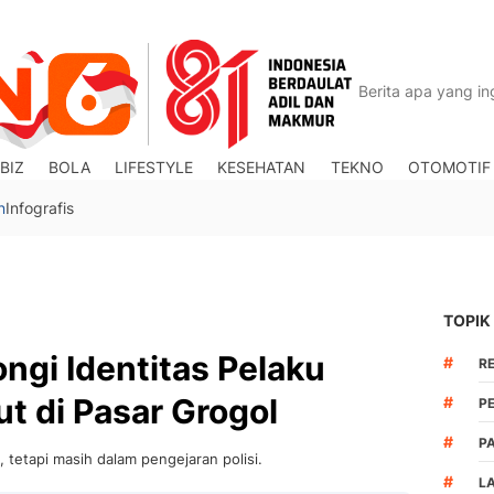
BIZ
BOLA
LIFESTYLE
KESEHATAN
TEKNO
OTOMOTIF
n
Infografis
TOPIK
ngi Identitas Pelaku
#
R
t di Pasar Grogol
#
P
#
P
 tetapi masih dalam pengejaran polisi.
#
L