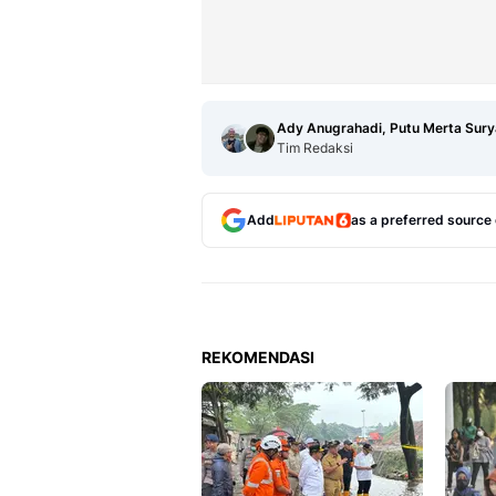
Ady Anugrahadi, Putu Merta Sury
Tim Redaksi
Add
as a preferred source
REKOMENDASI