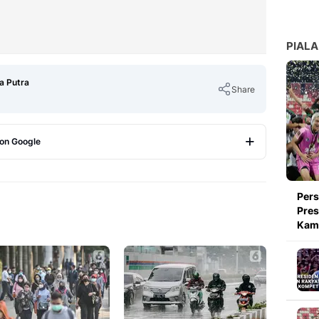
PIALA
a Putra
Share
 on Google
Copy Link
Pers
Pres
Kami