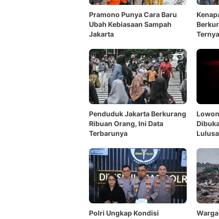
Pramono Punya Cara Baru
Kenap
Ubah Kebiasaan Sampah
Berkur
Jakarta
Ternya
Penduduk Jakarta Berkurang
Lowon
Ribuan Orang, Ini Data
Dibuka
Terbarunya
Lulusa
Polri Ungkap Kondisi
Warga 