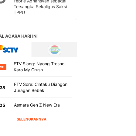
Febrie Adriansyah sebagai
Sport
Tersangka Sekaligus Saksi
Berita Bola Terkini, Ja
TPPU
Klasemen, Hasil Liga