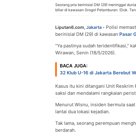
Seorang pria berinisial DM (29) meninggal dun
biliar di kawasan Grogol Petamburan. (Dok. Ta
Polisi memast
Liputan6.com,
Jakarta
-
berinisial DM (29) di kawasan
Pasar G
“Ya pastinya sudah teridentifikasi,” 
Wirawan, Senin (18/5/2026).
BACA JUGA:
32 Klub U-16 di Jakarta Berebut W
Kasus itu kini ditangani Unit Reskri
saksi dan mendalami rangkaian peris
Menurut Wisnu, insiden bermula saat
lantai dua lokasi kejadian.
Tak lama, seorang perempuan mengh
berdarah.