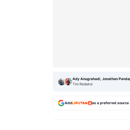
Ady Anugrahadi, Jonathan Panda
Tim Redaksi
Add
as a preferred source