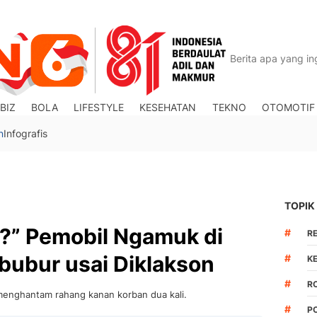
BIZ
BOLA
LIFESTYLE
KESEHATAN
TEKNO
OTOMOTIF
n
Infografis
TOPIK
” Pemobil Ngamuk di
#
R
ibubur usai Diklakson
#
K
#
R
 menghantam rahang kanan korban dua kali.
#
P