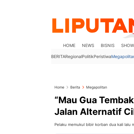
HOME
NEWS
BISNIS
SHOW
BERITA
Regional
Politik
Peristiwa
Megapolita
Home
Berita
Megapolitan
“Mau Gua Tembak?
Jalan Alternatif C
Pelaku memukul bibir korban dua kali lalu