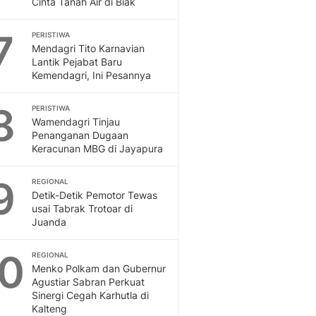
Cinta Tanah Air di Biak
Sport
Berita Bola Terkini, Ja
7
Klasemen, Hasil Liga
PERISTIWA
Mendagri Tito Karnavian
Lantik Pejabat Baru
Kemendagri, Ini Pesannya
8
PERISTIWA
Wamendagri Tinjau
Penanganan Dugaan
Keracunan MBG di Jayapura
9
REGIONAL
Detik-Detik Pemotor Tewas
usai Tabrak Trotoar di
Juanda
10
REGIONAL
Menko Polkam dan Gubernur
Agustiar Sabran Perkuat
Sinergi Cegah Karhutla di
Kalteng