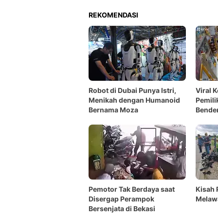
REKOMENDASI
Robot di Dubai Punya Istri,
Viral 
Menikah dengan Humanoid
Pemili
Bernama Moza
Bende
Pemotor Tak Berdaya saat
Kisah 
Disergap Perampok
Melawa
Bersenjata di Bekasi