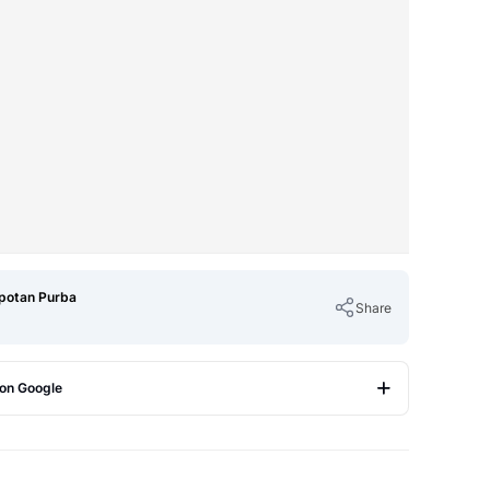
potan Purba
Share
 on Google
Copy Link