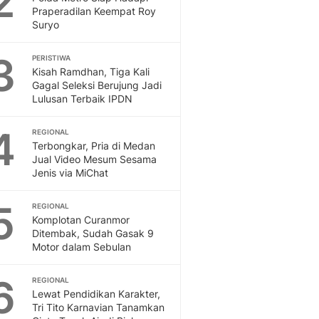
2
Feeds
Praperadilan Keempat Roy
Suryo
Feeds Liputan6: Kumpul
Terbaru Harian
3
PERISTIWA
Otosia
Kisah Ramdhan, Tiga Kali
Otosia
Gagal Seleksi Berujung Jadi
Spotlight
Lulusan Terbaik IPDN
Berita Terkini, Kabar Te
Dan Dunia - Liputan6.
4
REGIONAL
English
Terbongkar, Pria di Medan
Exploring Knowledge, T
Jual Video Mesum Sesama
Jenis via MiChat
En.Liputan6.com
Disabilitas
5
Disabilitas Berita Terkini
REGIONAL
Komplotan Curanmor
Harian, Berita Terbaru,
Ditembak, Sudah Gasak 9
Berita
Motor dalam Sebulan
Berita Hari Ini Politik,
Health
6
REGIONAL
Kabar Berita Terbaru D
Lewat Pendidikan Karakter,
Diet, Herbal Terbaik
Tri Tito Karnavian Tanamkan