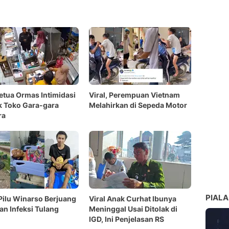
Ketua Ormas Intimidasi
Viral, Perempuan Vietnam
k Toko Gara-gara
Melahirkan di Sepeda Motor
ra
PIALA
Pilu Winarso Berjuang
Viral Anak Curhat Ibunya
n Infeksi Tulang
Meninggal Usai Ditolak di
IGD, Ini Penjelasan RS