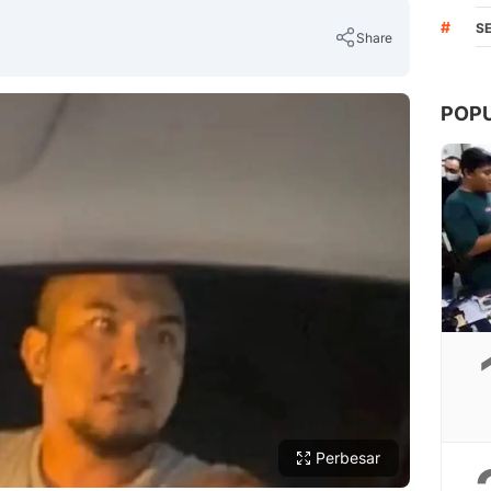
#
S
Share
POP
Copy Link
Perbesar