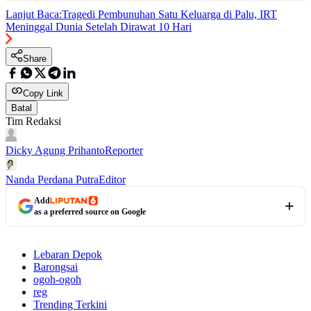
Lanjut Baca:
Tragedi Pembunuhan Satu Keluarga di Palu, IRT
Meninggal Dunia Setelah Dirawat 10 Hari
Share
Copy Link
Batal
Tim Redaksi
Dicky Agung Prihanto
Reporter
Nanda Perdana Putra
Editor
Add
as a preferred source on Google
Lebaran Depok
Barongsai
ogoh-ogoh
reg
Trending Terkini