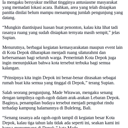
Ia mengaku bersyukur melihat tingginya antusiasme masyarakat
yang memadati lokasi acara. Bahkan, area yang telah disiapkan
panitia dinilai belum mampu menampung jumlah pengunjung yang
datang.
“Mungkin diantisipasi luasan buat penonton, kalau kita lihat tadi
rasanya ruang yang sudah disiapkan ternyata masih sempit,” jelas
Supian.
Menurutnya, berbagai kegiatan kemasyarakatan maupun event lain
di Kota Depok diharapkan menjadi ruang silaturahmi dan
kebersamaan bagi seluruh warga. Pemerintah Kota Depok juga
ingin menunjukkan bahwa kota tersebut terbuka bagi semua
kalangan.
“Prinsipnya kita ingin Depok ini benar-benar dirasakan sebagai
rumah buat kita semua yang tinggal di Depok,” terang Supian.
Salah seorang pengunjung, Made Wirawan, mengaku senang
dengan tampilnya ogoh-ogoh dalam arak-arakan Lebaran Depok.
Baginya, penampilan budaya tersebut menjadi pengobat rindu
terhadap kampung halamannya di Buleleng, Bali.
“Senang rasanya ada ogoh-ogoh tampil di kegiatan besar Kota
Depok, kalau tiga tahun lalu tidak ada seperti ini, seakan kami ini
hanya menumpang di Depok,” kata Made.