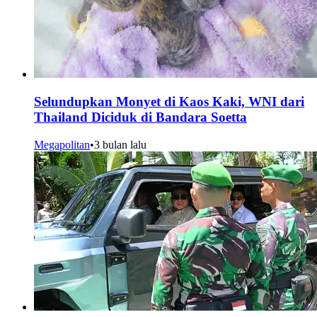
Selundupkan Monyet di Kaos Kaki, WNI dari
Thailand Diciduk di Bandara Soetta
Megapolitan
•
3 bulan lalu