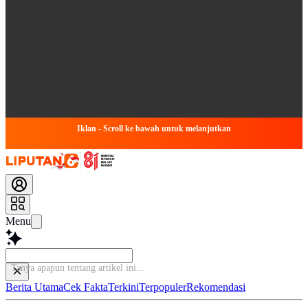
Iklan - Scroll ke bawah untuk melanjutkan
Menu
Tanya apapun tent
Berita Utama
Cek Fakta
Terkini
Terpopuler
Rekomendasi