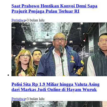
Saat Prabowo Hentikan Konvoi Demi Sapa
Prajurit Penjaga Pulau Terluar RI
Peristiwa
•
3 bulan lalu
Polisi Sita Rp 1,9 Miliar hingga Valuta Asing
dari Markas Judi Online di Hayam Wuruk
Peristiwa
•
3 bulan lalu