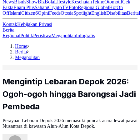
News
Bisnis
ShowBiz
Bola
Lifestyle
Kesehatan
Tekno
Otomotif
Cek
Fakta
Enam Plus
Saham
Crypto
TV
Foto
Regional
Global
Hot
On
Off
Islami
Citizen6
Opini
Feeds
Otosia
Spotlight
English
Disabilitas
Berita
Kontak
Kebijakan Privasi
Berita
Regional
Politik
Peristiwa
Megapolitan
Infografis
Home
Berita
Megapolitan
Mengintip Lebaran Depok 2026:
Ogoh-ogoh hingga Barongsai Jadi
Pembeda
Perayaan Lebaran Depok 2026 memasuki puncak acara lewat pawai
Nusantara di kawasan Alun-Alun Kota Depok.