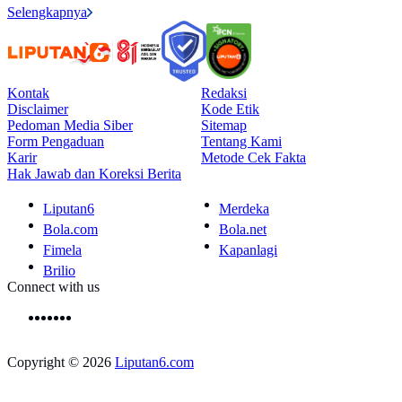
Selengkapnya
Kontak
Redaksi
Disclaimer
Kode Etik
Pedoman Media Siber
Sitemap
Form Pengaduan
Tentang Kami
Karir
Metode Cek Fakta
Hak Jawab dan Koreksi Berita
Liputan6
Merdeka
Bola.com
Bola.net
Fimela
Kapanlagi
Brilio
Connect with us
Copyright © 2026
Liputan6.com