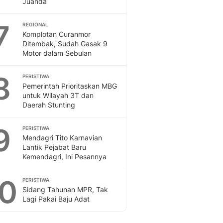
Juanda
Sport
Berita Bola Terkini, Ja
7
Klasemen, Hasil Liga
REGIONAL
Komplotan Curanmor
Ditembak, Sudah Gasak 9
Motor dalam Sebulan
8
PERISTIWA
Pemerintah Prioritaskan MBG
untuk Wilayah 3T dan
Daerah Stunting
9
PERISTIWA
Mendagri Tito Karnavian
Lantik Pejabat Baru
Kemendagri, Ini Pesannya
10
PERISTIWA
Sidang Tahunan MPR, Tak
Lagi Pakai Baju Adat