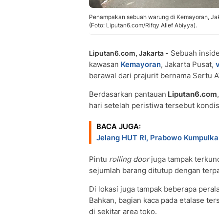
Penampakan sebuah warung di Kemayoran, Jakart
(Foto: Liputan6.com/Rifqy Alief Abiyya).
Sebuah inside
Liputan6.com, Jakarta -
kawasan
Kemayoran
, Jakarta Pusat,
v
berawal dari prajurit bernama Sertu 
Berdasarkan pantauan
Liputan6.com
hari setelah peristiwa tersebut kondi
BACA JUGA:
Jelang HUT RI, Prabowo Kumpulk
Pintu
rolling door
juga tampak terkunci
sejumlah barang ditutup dengan terpa
Di lokasi juga tampak beberapa peral
Bahkan, bagian kaca pada etalase te
di sekitar area toko.