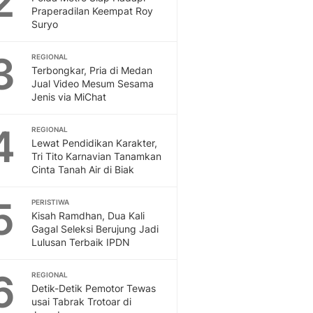
2
Feeds
Praperadilan Keempat Roy
Suryo
Feeds Liputan6: Kumpul
Terbaru Harian
3
REGIONAL
Otosia
Terbongkar, Pria di Medan
Otosia
Jual Video Mesum Sesama
Spotlight
Jenis via MiChat
Berita Terkini, Kabar Te
Dan Dunia - Liputan6.
4
REGIONAL
English
Lewat Pendidikan Karakter,
Exploring Knowledge, T
Tri Tito Karnavian Tanamkan
Cinta Tanah Air di Biak
En.Liputan6.com
Disabilitas
5
Disabilitas Berita Terkini
PERISTIWA
Kisah Ramdhan, Dua Kali
Harian, Berita Terbaru,
Gagal Seleksi Berujung Jadi
Berita
Lulusan Terbaik IPDN
Berita Hari Ini Politik,
Health
6
REGIONAL
Kabar Berita Terbaru D
Detik-Detik Pemotor Tewas
Diet, Herbal Terbaik
usai Tabrak Trotoar di