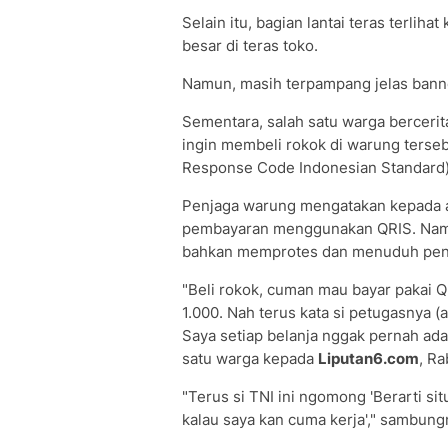
Selain itu, bagian lantai teras terlih
besar di teras toko.
Namun, masih terpampang jelas banne
Sementara, salah satu warga bercerit
ingin membeli rokok di warung ters
Response Code Indonesian Standard)
Penjaga warung mengatakan kepada a
pembayaran menggunakan QRIS. Namu
bahkan memprotes dan menuduh penj
"Beli rokok, cuman mau bayar pakai Q
1.000. Nah terus kata si petugasnya (
Saya setiap belanja nggak pernah ada a
satu warga kepada
Liputan6.com
, Ra
"Terus si TNI ini ngomong 'Berarti sit
kalau saya kan cuma kerja'," sambung