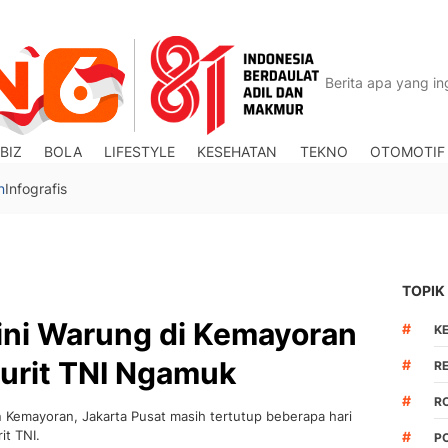
BIZ
BOLA
LIFESTYLE
KESEHATAN
TEKNO
OTOMOTIF
n
Infografis
TOPIK
ni Warung di Kemayoran
#
K
jurit TNI Ngamuk
#
R
#
R
Kemayoran, Jakarta Pusat masih tertutup beberapa hari
it TNI.
#
P