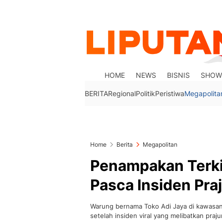
HOME
NEWS
BISNIS
SHOW
BERITA
Regional
Politik
Peristiwa
Megapolita
Home
Berita
Megapolitan
Penampakan Terki
Pasca Insiden Pra
Warung bernama Toko Adi Jaya di kawasan 
setelah insiden viral yang melibatkan prajur