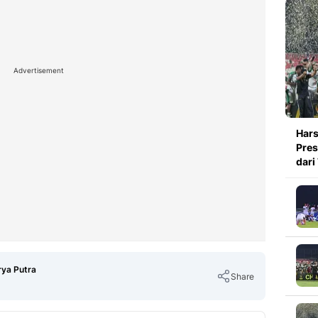
Advertisement
Hars
Pres
dari
rya Putra
Share