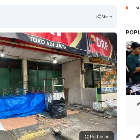
#
S
Share
POP
Copy Link
Perbesar