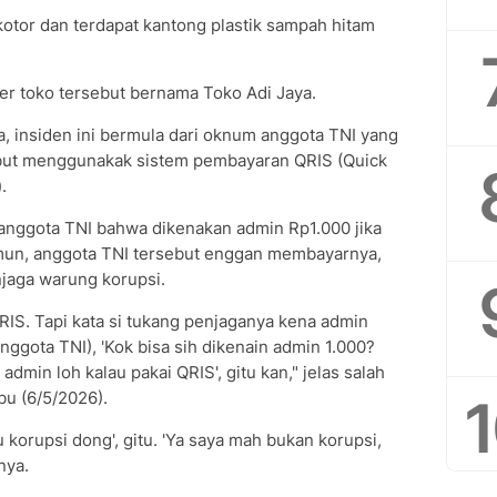
at kotor dan terdapat kantong plastik sampah hitam
r toko tersebut bernama Toko Adi Jaya.
a, insiden ini bermula dari oknum anggota TNI yang
ebut menggunakak sistem pembayaran QRIS (Quick
.
nggota TNI bahwa dikenakan admin Rp1.000 jika
n, anggota TNI tersebut enggan membayarnya,
aga warung korupsi.
RIS. Tapi kata si tukang penjaganya kena admin
anggota TNI), 'Kok bisa sih dikenain admin 1.000?
dmin loh kalau pakai QRIS', gitu kan," jelas salah
bu (6/5/2026).
u korupsi dong', gitu. 'Ya saya mah bukan korupsi,
nya.