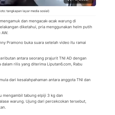
oto: tangkapan layar media sosial)
ia mengamuk dan mengacak-acak warung di
elakangan diketahui, pria menggunakan helm putih
u AW.
nny Pramono buka suara setelah video itu ramai
keributan antara seorang prajurit TNI AD dengan
ya dalam rilis yang diterima Liputan6.com, Rabu
rmula dari kesalahpahaman antara anggota TNI dan
tu mengambil tabung elpiji 3 kg dan
alase warung. Ujung dari percekcokan tersebut,
kan.