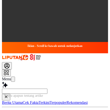
Iklan - Scroll ke bawah untuk melanjutkan
Menu
Tanya apapun tentang artikel ini...
Berita Utama
Cek Fakta
Terkini
Terpopuler
Rekomendasi