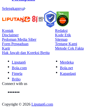
Selengkapnya
Kontak
Redaksi
Disclaimer
Kode Etik
Pedoman Media Siber
Sitemap
Form Pengaduan
Tentang Kami
Karir
Metode Cek Fakta
Hak Jawab dan Koreksi Berita
Liputan6
Merdeka
Bola.com
Bola.net
Fimela
Kapanlagi
Brilio
Connect with us
Copyright © 2026
Liputan6.com