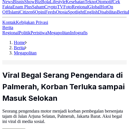
News
Bisnis
ShowBiz
Bola
Lifestyle
Kesehatan
Tekno
Otomotif
Cek
Fakta
Enam Plus
Saham
Crypto
TV
Foto
Regional
Global
Hot
On
Off
Islami
Citizen6
Opini
Feeds
Otosia
Spotlight
English
Disabilitas
Berita
Kontak
Kebijakan Privasi
Berita
Regional
Politik
Peristiwa
Megapolitan
Infografis
Home
Berita
Megapolitan
Viral Begal Serang Pengendara di
Palmerah, Korban Terluka sampai
Masuk Selokan
Seorang pengendara motor menjadi korban pembegalan bersenjata
tajam di Jalan Arjuna Selatan, Palmerah, Jakarta Barat. Aksi begal
ini viral di media sosial.