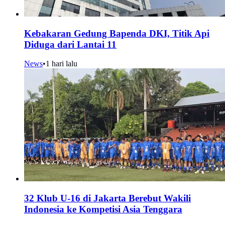
Kebakaran Gedung Bapenda DKI, Titik Api
Diduga dari Lantai 11
News
•
1 hari lalu
32 Klub U-16 di Jakarta Berebut Wakili
Indonesia ke Kompetisi Asia Tenggara