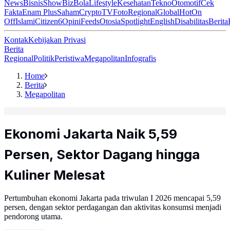
News
Bisnis
ShowBiz
Bola
Lifestyle
Kesehatan
Tekno
Otomotif
Cek
Fakta
Enam Plus
Saham
Crypto
TV
Foto
Regional
Global
Hot
On
Off
Islami
Citizen6
Opini
Feeds
Otosia
Spotlight
English
Disabilitas
Berita
Kontak
Kebijakan Privasi
Berita
Regional
Politik
Peristiwa
Megapolitan
Infografis
Home
Berita
Megapolitan
Ekonomi Jakarta Naik 5,59
Persen, Sektor Dagang hingga
Kuliner Melesat
Pertumbuhan ekonomi Jakarta pada triwulan I 2026 mencapai 5,59
persen, dengan sektor perdagangan dan aktivitas konsumsi menjadi
pendorong utama.