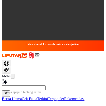
Iklan - Scroll ke bawah untuk melanjutkan
Menu
Tanya apapun tentang artikel ini...
Berita Utama
Cek Fakta
Terkini
Terpopuler
Rekomendasi