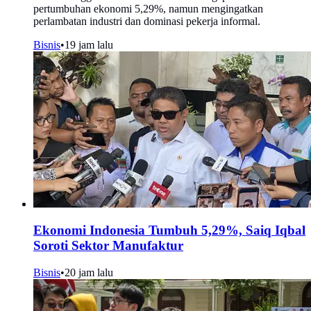
pertumbuhan ekonomi 5,29%, namun mengingatkan
perlambatan industri dan dominasi pekerja informal.
Bisnis
•
19 jam lalu
Ekonomi Indonesia Tumbuh 5,29%, Saiq Iqbal
Soroti Sektor Manufaktur
Bisnis
•
20 jam lalu