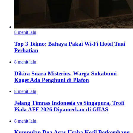
8 menit lalu
Top 3 Tekno: Bahaya Pakai Wi-Fi Hotel Tuai
Perhatian
8 menit lalu
Dikira Suara Misterius, Warga Sukabumi
Kaget Ada Penghuni di Plafon
8 menit lalu
Jelang Timnas Indonesia vs Singapura, Trofi
Piala AFF 2026 Dipamerkan di GIIAS
8 menit lalu
Kumpulan Doa Agar Usaha Kecil Berkembang